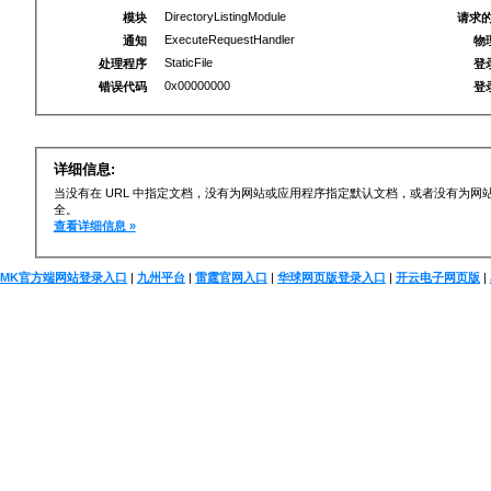
DirectoryListingModule
模块
请求的
ExecuteRequestHandler
通知
物
StaticFile
处理程序
登
0x00000000
错误代码
登
详细信息:
当没有在 URL 中指定文档，没有为网站或应用程序指定默认文档，或者没有为
全。
查看详细信息 »
MK官方端网站登录入口
|
九州平台
|
雷霆官网入口
|
华球网页版登录入口
|
开云电子网页版
|